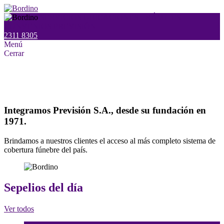
SERVICIOS
UBICACIONES
TRÁMITES
CONVENIOS
PREVISIÓN
2311 8305
Menú
Cerrar
Comenzamos nuestra actividad el 25 de
febrero de 1937.
Integramos Previsión S.A., desde su fundación en
1971.
Brindamos a nuestros clientes el acceso al más completo sistema de
cobertura fúnebre del país.
Sepelios del día
Ver todos